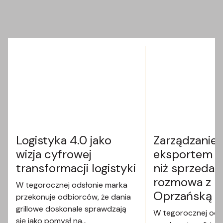
Logistyka 4.0 jako
Zarządzanie
wizja cyfrowej
eksportem t
transformacji logistyki
niż sprzedaż
rozmowa z R
W tegorocznej odsłonie marka
Oprzańską
przekonuje odbiorców, że dania
grillowe doskonale sprawdzają
W tegorocznej ods
się jako pomysł na…